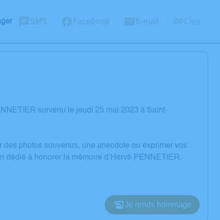
SMS
Facebook
E-mail
Lien
ager
ENNETIER survenu le jeudi 25 mai 2023 à Saint-
er des photos souvenirs, une anecdote ou exprimer vos
sion dédié à honorer la mémoire d’Hervé PENNETIER.
Je rends hommage