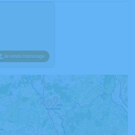
Je rends hommage
1
3