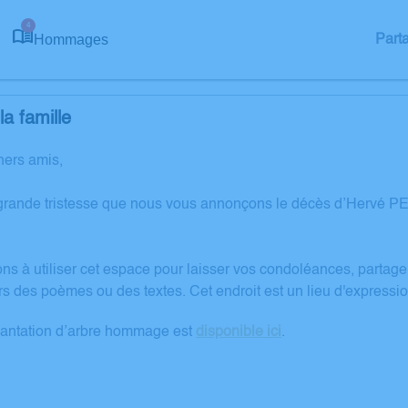
4
Hommages
Part
a famille
hers amis,
grande tristesse que nous vous annonçons le décès d’Hervé P
ons à utiliser cet espace pour laisser vos condoléances, partag
rs des poèmes ou des textes. Cet endroit est un lieu d'expres
lantation d’arbre hommage est
disponible ici
.