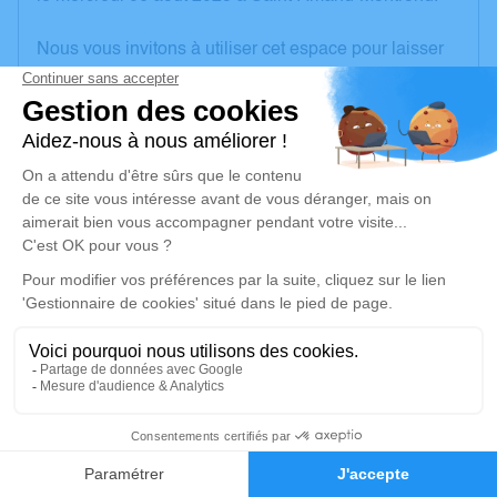
Nous vous invitons à utiliser cet espace pour laisser
vos condoléances, partager des photos souvenirs,
une anecdote ou exprimer vos pensées à travers des
poèmes ou des textes. Cet endroit est un lieu
d'expression dédié à honorer la mémoire d’Huguette
POMMIER.
Un service de plantation d’arbre hommage est
disponible ici
.
Je rends hommage
Cérémonie religieuse
lundi 11 août 2025 à 10h30
4
Église d'Arcomps
Le Bourg
Faire-part
Hommages
18200 Arcomps