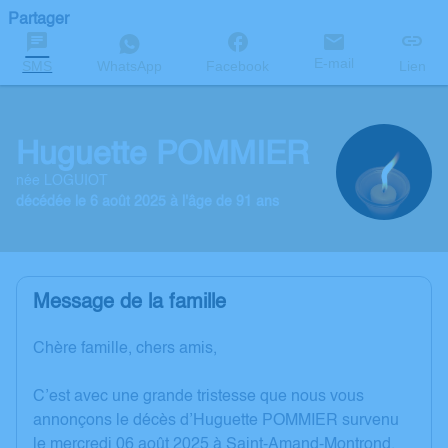
Partager
E-mail
SMS
WhatsApp
Facebook
Lien
Huguette POMMIER
née LOGUIOT
décédée le 6 août 2025 à l'âge de 91 ans
Message de la famille
Chère famille, chers amis,
C’est avec une grande tristesse que nous vous
annonçons le décès d’Huguette POMMIER survenu
le mercredi 06 août 2025 à Saint-Amand-Montrond.