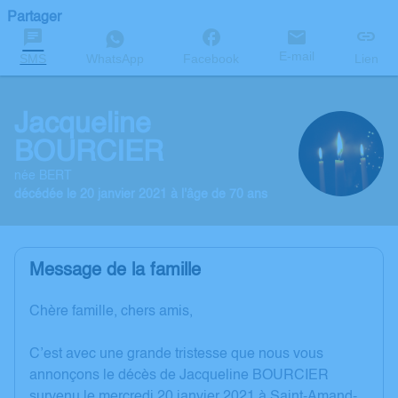
Partager
E-mail
SMS
WhatsApp
Facebook
Lien
Jacqueline
BOURCIER
née BERT
décédée le 20 janvier 2021 à l'âge de 70 ans
Message de la famille
Chère famille, chers amis,
C’est avec une grande tristesse que nous vous
annonçons le décès de Jacqueline BOURCIER
survenu le mercredi 20 janvier 2021 à Saint-Amand-