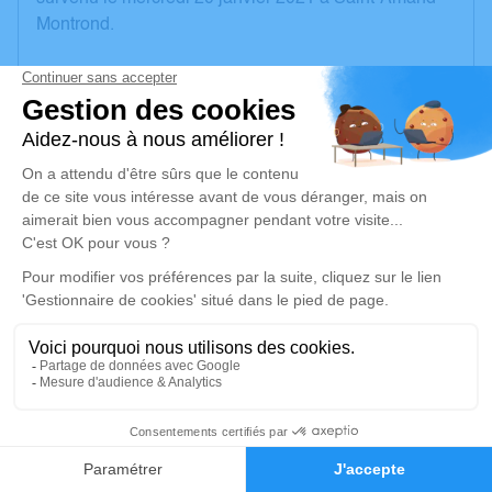
Montrond.
Nous vous invitons à utiliser cet espace pour laisser
vos condoléances, partager des photos souvenirs,
une anecdote ou exprimer vos pensées à travers des
poèmes ou des textes. Cet endroit est un lieu
d'expression dédié à honorer la mémoire de
Jacqueline BOURCIER.
Un service de plantation d’arbre hommage est
disponible ici
.
Je rends hommage
Crémation
1
mardi 02 février 2021 à 10h00
Crématorium de Montluçon de Domérat
Faire-part
Hommages
70 Avenue Ambroise Croizat