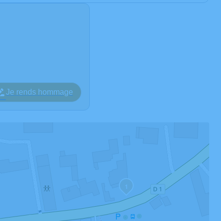
Je rends hommage
1