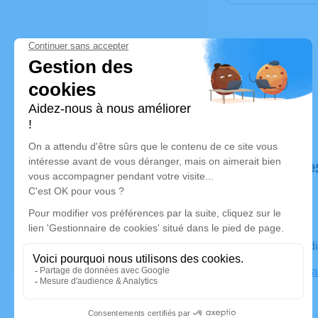
Déroulé de
Le vendred
Église de l