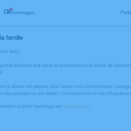
Hommages
Part
0
a famille
hers amis,
grande tristesse que nous vous annonçons le décès de Jacquel
d.
ons à utiliser cet espace pour laisser vos condoléances, partag
rs des poèmes ou des textes. Cet endroit est un lieu d'expres
lantation d’arbre hommage est
disponible ici
.