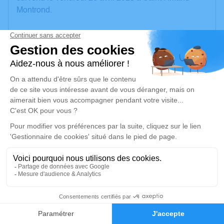
Montrond.
Nous vous invitons à utiliser cet espace pour laisser
vos condoléances, partager des photos souvenirs,
une anecdote ou exprimer vos pensées à travers des
poèmes ou des textes. Cet endroit est un lieu
d'expression dédié à honorer la mémoire de Jacques
GUILLAUMIN.
Un service de plantation d’arbre hommage est
disponible ici
.
Je rends hommage
Cérémonie religieuse
1
mercredi 03 mai 2023 à 10h30
Église de Saint-Amand-Montrond
Faire-part
Hommages
18, rue Porte Verte