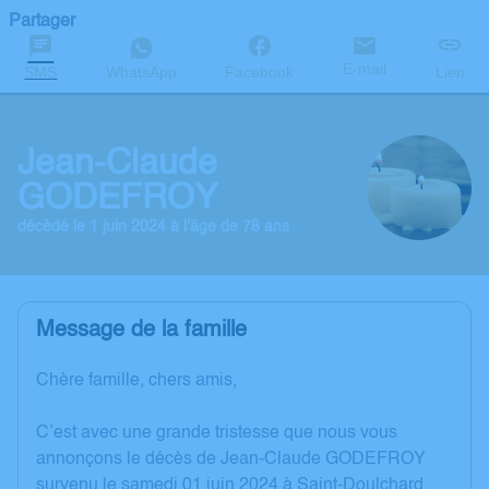
Partager
E-mail
SMS
WhatsApp
Facebook
Lien
Jean-Claude
GODEFROY
décédé le 1 juin 2024 à l'âge de 78 ans
Message de la famille
Chère famille, chers amis,
C’est avec une grande tristesse que nous vous
annonçons le décès de Jean-Claude GODEFROY
survenu le samedi 01 juin 2024 à Saint-Doulchard.