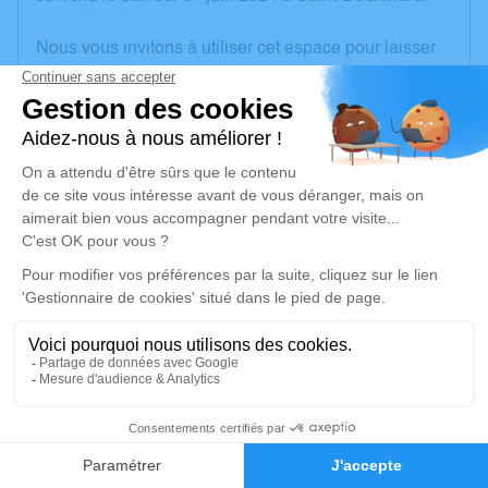
Nous vous invitons à utiliser cet espace pour laisser
vos condoléances, partager des photos souvenirs,
une anecdote ou exprimer vos pensées à travers des
poèmes ou des textes. Cet endroit est un lieu
d'expression dédié à honorer la mémoire de Jean-
Claude GODEFROY.
Un service de plantation d’arbre hommage est
disponible ici
.
Je rends hommage
Crémation
jeudi 06 juin 2024 à 10h00
1
Crématorium de Pignoux de Bourges
Rue Martin Siemens
Faire-part
Hommages
18000 Bourges