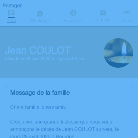
Partager
E-mail
SMS
WhatsApp
Facebook
Lien
Jean COULOT
décédé le 28 avril 2022 à l'âge de 63 ans
Message de la famille
Chère famille, chers amis,
C’est avec une grande tristesse que nous vous
annonçons le décès de Jean COULOT survenu le
jeudi 28 avril 2022 à Bourges.