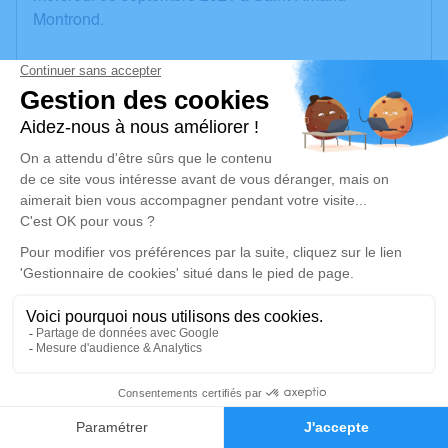
Montrond.
Nous vous invitons à utiliser cet espace pour laisser
vos condoléances, partager des photos souvenirs,
une anecdote ou exprimer vos pensées à travers des
poèmes ou des textes. Cet endroit est un lieu
d'expression dédié à honorer la mémoire de Jean
LAUDAT.
Un service de plantation d’arbre hommage est
disponible ici
.
Je rends hommage
Cérémonie civile
2
mercredi 15 septembre 2021 à 15h00
Ancien Cimetière de Meillant
Faire-part
Hommages
Rue de l'Hyvernin