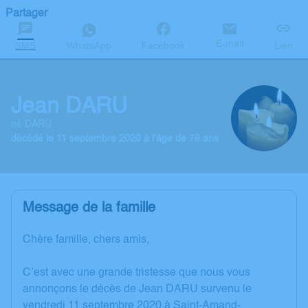
Partager
E-mail
SMS
WhatsApp
Facebook
Lien
Jean DARU
né DARU
décédé le 11 septembre 2020 à l'âge de 78 ans
Message de la famille
Chère famille, chers amis,
C’est avec une grande tristesse que nous vous
annonçons le décès de Jean DARU survenu le
vendredi 11 septembre 2020 à Saint-Amand-