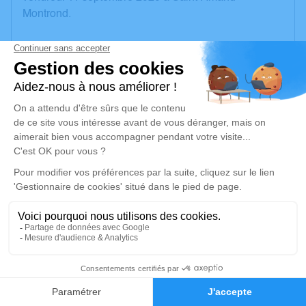
Montrond.
Nous vous invitons à utiliser cet espace pour laisser
vos condoléances, partager des photos souvenirs,
une anecdote ou exprimer vos pensées à travers des
poèmes ou des textes. Cet endroit est un lieu
d'expression dédié à honorer la mémoire de Jean
DARU.
Un service de plantation d’arbre hommage est
disponible ici
.
Je rends hommage
Cérémonie religieuse
1
mardi 15 septembre 2020 à 15h00
Église de Morlac
Faire-part
Hommages
LE BOURG