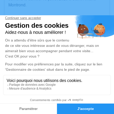
Montrond.
Nous vous invitons à utiliser cet espace pour laisser
vos condoléances, partager des photos souvenirs,
une anecdote ou exprimer vos pensées à travers des
poèmes ou des textes. Cet endroit est un lieu
d'expression dédié à honorer la mémoire de Jean-
Paul PENNETIER.
Un service de plantation d’arbre hommage est
disponible ici
.
Je rends hommage
Cérémonie religieuse
2
jeudi 24 juillet 2025 à 14h30
Église de Drevant
Faire-part
Hommages
18200 Drevant