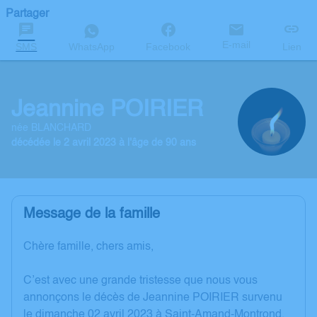
Partager
E-mail
SMS
WhatsApp
Facebook
Lien
Jeannine POIRIER
née BLANCHARD
décédée le 2 avril 2023 à l'âge de 90 ans
Message de la famille
Chère famille, chers amis,
C’est avec une grande tristesse que nous vous
annonçons le décès de Jeannine POIRIER survenu
le dimanche 02 avril 2023 à Saint-Amand-Montrond.