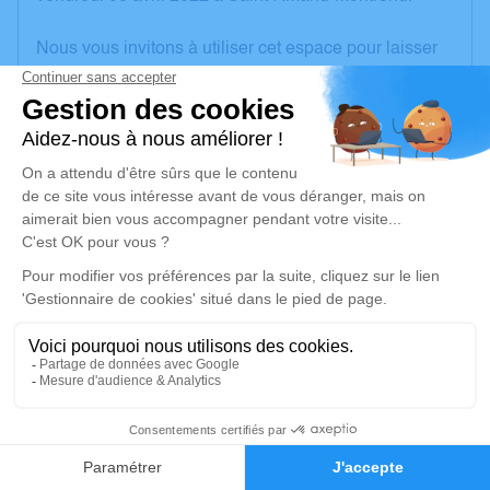
Nous vous invitons à utiliser cet espace pour laisser
vos condoléances, partager des photos souvenirs,
une anecdote ou exprimer vos pensées à travers des
poèmes ou des textes. Cet endroit est un lieu
d'expression dédié à honorer la mémoire de Josiane
CRAVEC.
Un service de plantation d’arbre hommage est
disponible ici
.
Je rends hommage
Cérémonie civile
jeudi 14 avril 2022 à 15h00
1
Cimetière d'Orval
(nouveau)
Faire-part
Hommages
18200 Orval