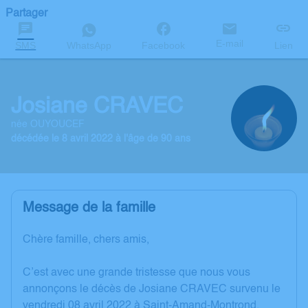
Partager
E-mail
SMS
WhatsApp
Facebook
Lien
Josiane CRAVEC
née OUYOUCEF
décédée le 8 avril 2022 à l'âge de 90 ans
Message de la famille
Chère famille, chers amis,
C’est avec une grande tristesse que nous vous
annonçons le décès de Josiane CRAVEC survenu le
vendredi 08 avril 2022 à Saint-Amand-Montrond.