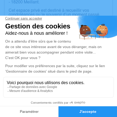
- 18200 Meillant.
Cet espace privé est destiné à recueillir vos
condoléances ou le souvenir d’un moment passé.
Un service de plantation d’arbre hommage est
disponible ici
.
Je rends hommage
Cérémonie religieuse
mercredi 04 décembre 2024 à 11h00
Église de Meillant
18200 Meillant
Je rends hommage
33
Déroulé des obsèques
Faire-part
Hommages