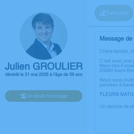
Faire-part
Message de l
Chère famille, c
C’est avec une 
Julien GROULIER
Maur-des-Fossés.
03360 Saint-Bon
décédé le 31 mai 2026 à l'âge de 39 ans
Nous vous invit
pensées à trave
FLEURS NATU
Je rends hommage
Un service de p