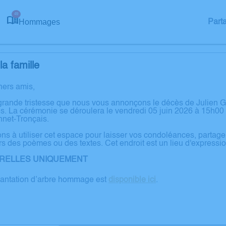
49
Hommages
Part
a famille
hers amis,
grande tristesse que nous vous annonçons le décès de Julien
 La cérémonie se déroulera le vendredi 05 juin 2026 à 15h00 à 
net-Tronçais.
ons à utiliser cet espace pour laisser vos condoléances, partag
rs des poèmes ou des textes. Cet endroit est un lieu d'expres
RELLES UNIQUEMENT
lantation d’arbre hommage est
disponible ici
.