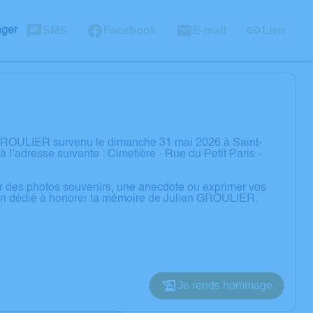
SMS
Facebook
E-mail
Lien
ager
 GROULIER survenu le dimanche 31 mai 2026 à Saint-
l’adresse suivante : Cimetière - Rue du Petit Paris -
er des photos souvenirs, une anecdote ou exprimer vos
sion dédié à honorer la mémoire de Julien GROULIER.
Je rends hommage