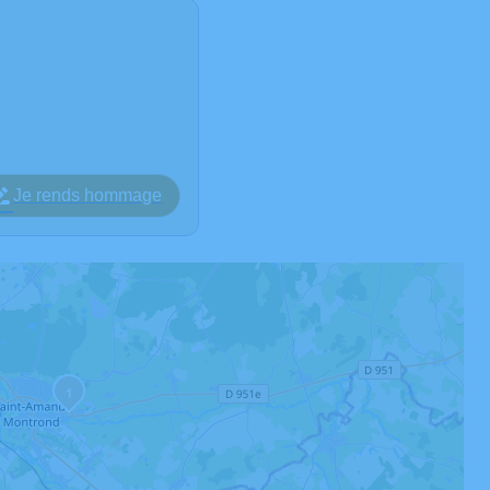
Je rends hommage
1