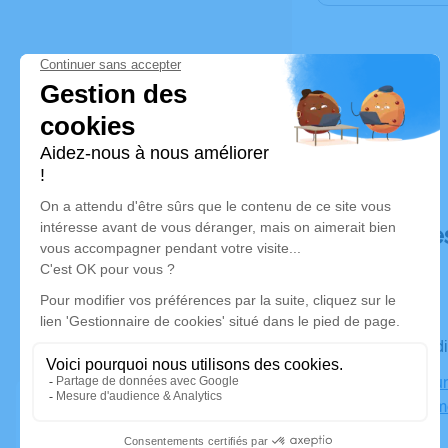
Déroulé de
Le mercred
Crématoriu
03410 Dom