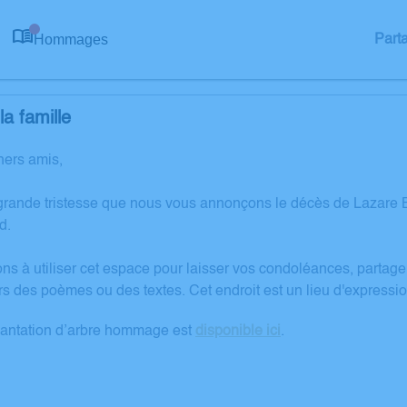
Hommages
Part
0
a famille
hers amis,
grande tristesse que nous vous annonçons le décès de Lazare 
d.
ons à utiliser cet espace pour laisser vos condoléances, partag
rs des poèmes ou des textes. Cet endroit est un lieu d'express
lantation d’arbre hommage est
disponible ici
.