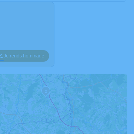
Je rends hommage
2