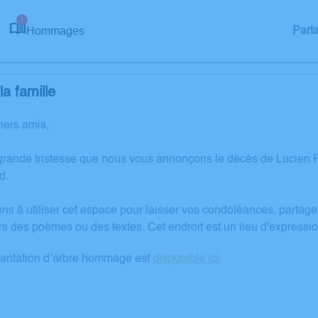
1
Hommages
Part
a famille
hers amis,
grande tristesse que nous vous annonçons le décès de Lucien 
d.
ons à utiliser cet espace pour laisser vos condoléances, partag
rs des poèmes ou des textes. Cet endroit est un lieu d'expres
lantation d’arbre hommage est
disponible ici
.