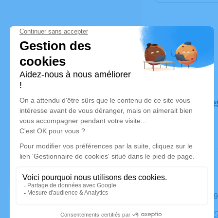
Déroulé de
Le mardi 0
Église, 18