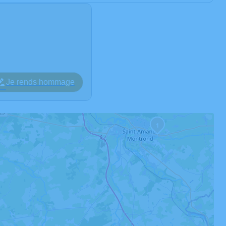
Je rends hommage
1