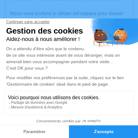
Nous vous invitons à utiliser cet espace pour laisser
vos condoléances, partager des photos souvenirs,
une anecdote ou exprimer vos pensées à travers des
poèmes ou des textes. Cet endroit est un lieu
d'expression dédié à honorer la mémoire de Lucien
TURPIN.
Un service de plantation d’arbre hommage est
disponible ici
.
Je rends hommage
Cérémonie civile
jeudi 17 août 2023 à 16h00
2
Crématorium de Pignoux de Bourges
Rue Martin Siemens
Faire-part
Hommages
18000 Bourges