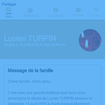
Partager
E-mail
SMS
WhatsApp
Facebook
Lien
Lucien TURPIN
décédé le 13 août 2023 à l'âge de 96 ans
Message de la famille
Chère famille, chers amis,
C’est avec une grande tristesse que nous vous
annonçons le décès de Lucien TURPIN survenu le
dimanche 13 août 2023 à Saint-Amand-Montrond.