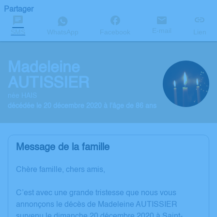
Partager
E-mail
SMS
WhatsApp
Facebook
Lien
Madeleine
AUTISSIER
née HAIS
décédée le 20 décembre 2020 à l'âge de 86 ans
Message de la famille
Chère famille, chers amis,
C’est avec une grande tristesse que nous vous
annonçons le décès de Madeleine AUTISSIER
survenu le dimanche 20 décembre 2020 à Saint-