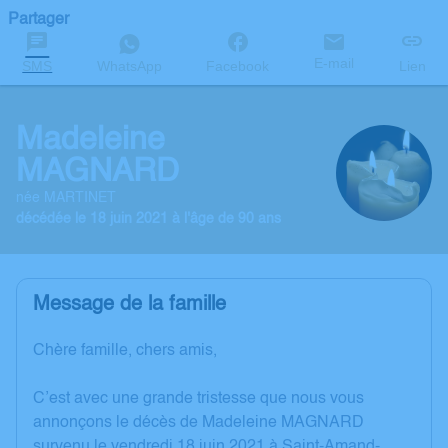
Partager
E-mail
SMS
WhatsApp
Facebook
Lien
Madeleine
MAGNARD
née MARTINET
décédée le 18 juin 2021 à l'âge de 90 ans
Message de la famille
Chère famille, chers amis,
C’est avec une grande tristesse que nous vous
annonçons le décès de Madeleine MAGNARD
survenu le vendredi 18 juin 2021 à Saint-Amand-