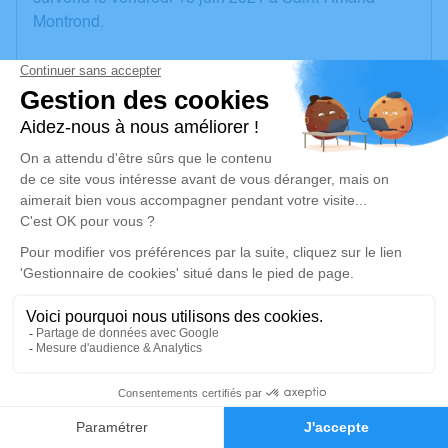
Montrond.
Nous vous invitons à utiliser cet espace pour laisser
vos condoléances, partager des photos souvenirs,
une anecdote ou exprimer vos pensées à travers des
poèmes ou des textes. Cet endroit est un lieu
d'expression dédié à honorer la mémoire de
Madeleine MAGNARD.
Un service de plantation d’arbre hommage est
disponible ici
.
Je rends hommage
Cérémonie religieuse
1
mercredi 23 juin 2021 à 15h00
Église de Coust
Faire-part
Hommages
18210 Coust