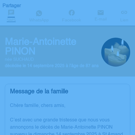
Partager
E-mail
SMS
WhatsApp
Facebook
Lien
Marie-Antoinette
PINON
née SUCHAUD
décédée le 14 septembre 2025 à l'âge de 87 ans
Message de la famille
Chère famille, chers amis,
C’est avec une grande tristesse que nous vous
annonçons le décès de Marie-Antoinette PINON
survenu le dimanche 14 septembre 2025 à St Amand