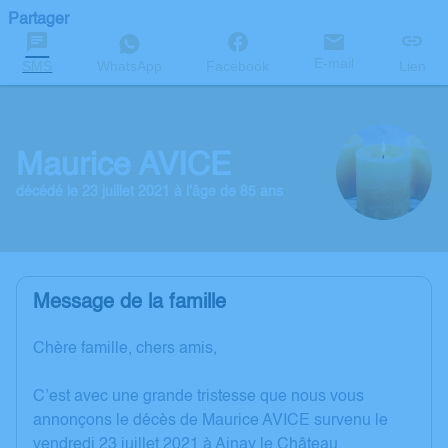
Partager
E-mail
SMS
WhatsApp
Facebook
Lien
Maurice AVICE
décédé le 23 juillet 2021 à l'âge de 85 ans
Message de la famille
Chère famille, chers amis,
C’est avec une grande tristesse que nous vous
annonçons le décès de Maurice AVICE survenu le
vendredi 23 juillet 2021 à Ainay le Château.