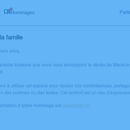
Hommages
Part
0
a famille
hers amis,
grande tristesse que nous vous annonçons le décès de Mauric
d.
ons à utiliser cet espace pour laisser vos condoléances, partag
rs des poèmes ou des textes. Cet endroit est un lieu d'expres
lantation d’arbre hommage est
disponible ici
.