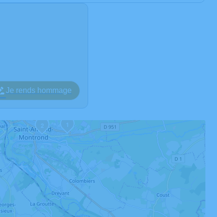
Je rends hommage
1
2