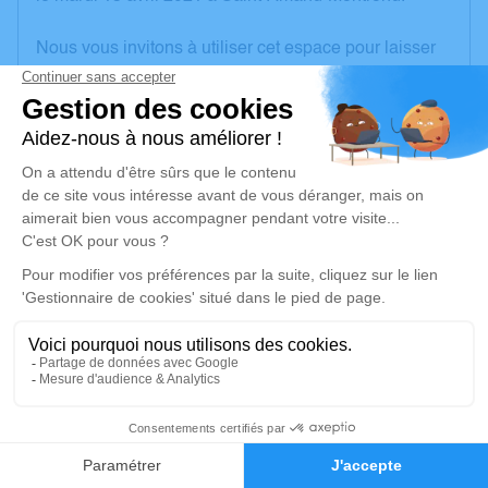
Nous vous invitons à utiliser cet espace pour laisser
vos condoléances, partager des photos souvenirs,
une anecdote ou exprimer vos pensées à travers des
poèmes ou des textes. Cet endroit est un lieu
d'expression dédié à honorer la mémoire de Maurice
SERVOUR.
Un service de plantation d’arbre hommage est
disponible ici
.
Je rends hommage
Crémation
mercredi 21 avril 2021 à 10h30
1
Crématorium de Pignoux de Bourges
Rue Martin Siemens
Faire-part
Hommages
18000 Bourges