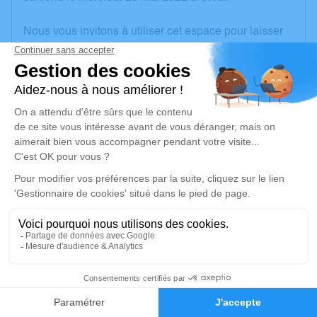
Nous vous invitons à utiliser cet espace pour laisser
vos condoléances, partager des photos souvenirs,
une anecdote ou exprimer vos pensées à travers des
poèmes ou des textes. Cet endroit est un lieu
d'expression dédié à honorer la mémoire de Maurice
TAILLANDIER.
Un service de plantation d’arbre hommage est
disponible ici
.
Je rends hommage
Cérémonie civile
jeudi 02 juin 2022 à 15h00
1
Cimetière d'Orval
(nouveau)
Faire-part
Hommages
18200 Orval