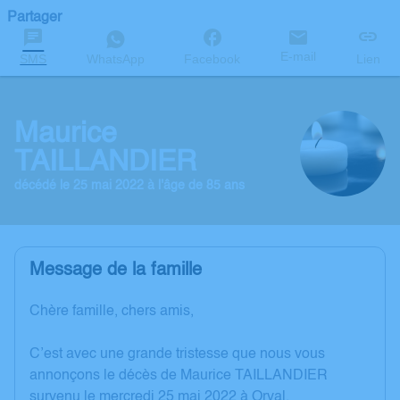
Partager
E-mail
SMS
WhatsApp
Facebook
Lien
Maurice
TAILLANDIER
décédé le 25 mai 2022 à l'âge de 85 ans
Message de la famille
Chère famille, chers amis,
C’est avec une grande tristesse que nous vous
annonçons le décès de Maurice TAILLANDIER
survenu le mercredi 25 mai 2022 à Orval.