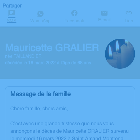
Partager
E-mail
SMS
WhatsApp
Facebook
Lien
Mauricette GRALIER
née TAILLANDIER
décédée le 16 mars 2022 à l'âge de 68 ans
Message de la famille
Chère famille, chers amis,
C’est avec une grande tristesse que nous vous
annonçons le décès de Mauricette GRALIER survenu
le mercredi 16 mars 2022 à Saint-Amand-Montrond.