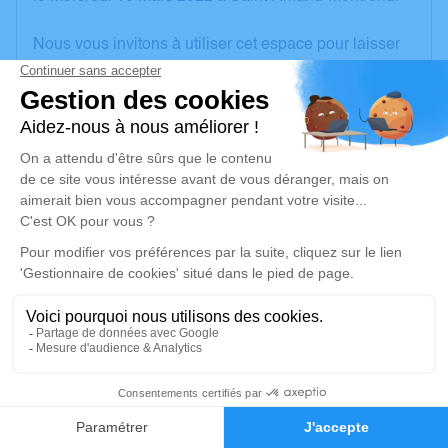
Nous vous invitons à utiliser cet espace pour laisser
vos condoléances, partager des photos souvenirs,
une anecdote ou exprimer vos pensées à travers des
poèmes ou des textes. Cet endroit est un lieu
d'expression dédié à honorer la mémoire de
Mauricette GRALIER.
Un service de plantation d’arbre hommage est
disponible ici
.
Je rends hommage
Cérémonie religieuse
mardi 22 mars 2022 à 10h00
12
Église de Saint-Amand-Montrond
18, rue Porte Verte
Faire-part
Hommages
18200 Saint-Amand-Montrond