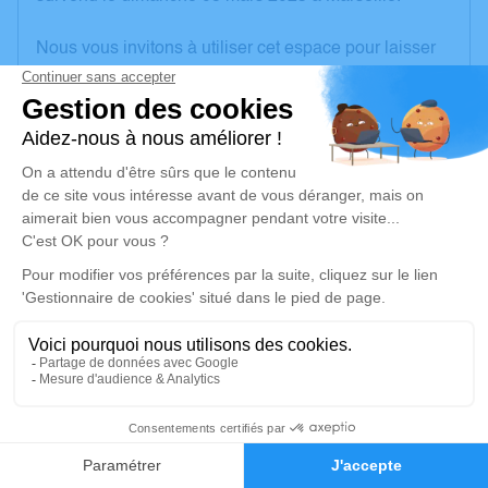
Nous vous invitons à utiliser cet espace pour laisser
vos condoléances, partager des photos souvenirs,
une anecdote ou exprimer vos pensées à travers des
poèmes ou des textes. Cet endroit est un lieu
d'expression dédié à honorer la mémoire de
Maximilien DELOUCHE.
Un service de plantation d’arbre hommage est
disponible ici
.
Je rends hommage
Crémation
vendredi 10 mars 2023 à 12h00
41
Crematorium de Domérat
70 Avenue Ambroise Croizat
Faire-part
Hommages
03410 Domérat