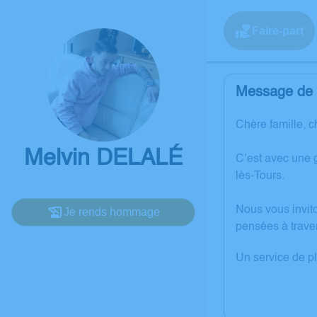
Faire-part
Message de l
Chère famille, c
Melvin DELALÉ
C’est avec une 
lès-Tours.
Nous vous invit
Je rends hommage
pensées à trave
Un service de p