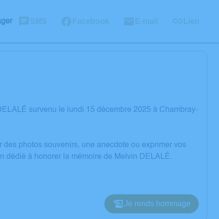
SMS
Facebook
E-mail
Lien
ager
n DELALÉ survenu le lundi 15 décembre 2025 à Chambray-
er des photos souvenirs, une anecdote ou exprimer vos
sion dédié à honorer la mémoire de Melvin DELALÉ.
Je rends hommage