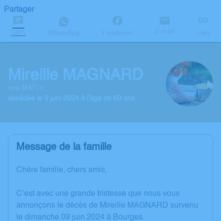
Partager
E-mail
SMS
WhatsApp
Facebook
Lien
Mireille MAGNARD
née MATLY
décédée le 9 juin 2024 à l'âge de 60 ans
Message de la famille
Chère famille, chers amis,
C’est avec une grande tristesse que nous vous
annonçons le décès de Mireille MAGNARD survenu
le dimanche 09 juin 2024 à Bourges.