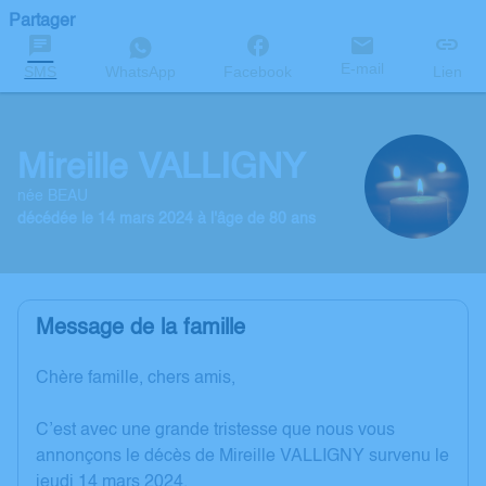
Partager
E-mail
SMS
WhatsApp
Facebook
Lien
Mireille VALLIGNY
née BEAU
décédée le 14 mars 2024 à l'âge de 80 ans
Message de la famille
Chère famille, chers amis,
C’est avec une grande tristesse que nous vous
annonçons le décès de Mireille VALLIGNY survenu le
jeudi 14 mars 2024.