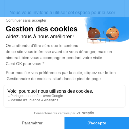
Nous vous invitons à utiliser cet espace pour laisser
vos condoléances, partager des photos souvenirs,
une anecdote ou exprimer vos pensées à travers des
poèmes ou des textes. Cet endroit est un lieu
d'expression dédié à honorer la mémoire de Monique
CLOET.
Un service de plantation d’arbre hommage est
disponible ici
.
Je rends hommage
Déroulé des obsèques
Inhumation
1
Faire-part
Hommages
Le jeudi 21 avril 2022 à 10h30