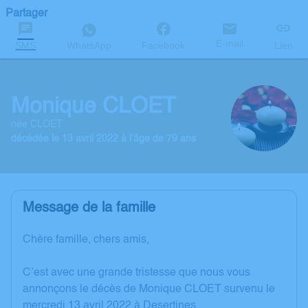
Partager
E-mail
SMS
WhatsApp
Facebook
Lien
Monique CLOET
née CLOET
décédée le 13 avril 2022 à l'âge de 79 ans
Message de la famille
Chère famille, chers amis,
C’est avec une grande tristesse que nous vous
annonçons le décès de Monique CLOET survenu le
mercredi 13 avril 2022 à Desertines.