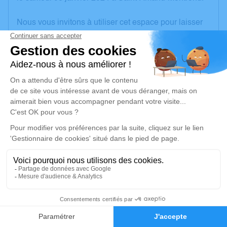
Nous vous invitons à utiliser cet espace pour laisser
vos condoléances, partager des photos souvenirs,
une anecdote ou exprimer vos pensées à travers des
poèmes ou des textes. Cet endroit est un lieu
d'expression dédié à honorer la mémoire de Monique
SECHOIR.
Un service de plantation d’arbre hommage est
disponible ici
.
Je rends hommage
Cérémonie religieuse
vendredi 12 janvier 2024 à 14h30
1
Église de Meillant
18200 Meillant
Faire-part
Hommages