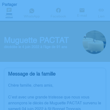
Partager
E-mail
SMS
WhatsApp
Facebook
Lien
Muguette PACTAT
décédée le 4 juin 2022 à l'âge de 91 ans
Message de la famille
Chère famille, chers amis,
C’est avec une grande tristesse que nous vous
annonçons le décès de Muguette PACTAT survenu le
samedi 04 juin 2022 à St Bonnet Troncais.