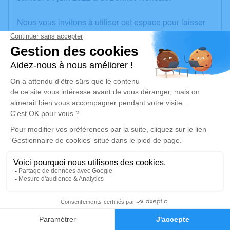
Nous vous invitons à utiliser cet espace pour laisser
vos condoléances, partager des photos souvenirs,
une anecdote ou exprimer vos pensées à travers des
poèmes ou des textes. Cet endroit est un lieu
d'expression dédié à honorer la mémoire de Muguette
PACTAT.
Un service de plantation d’arbre hommage est
disponible ici
.
Je rends hommage
Cérémonie religieuse
vendredi 10 juin 2022 à 15h00
1
Église de Saint-Amand-Montrond
18, rue Porte Verte
Faire-part
Hommages
18200 Saint-Amand-Montrond