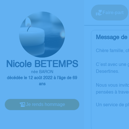
Faire-part
Message de l
Chère famille, c
Nicole BETEMPS
C’est avec une 
Desertines.
née BARON
décédée le 12 août 2022 à l'âge de 69
ans
Nous vous invit
pensées à trave
Je rends hommage
Un service de p