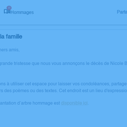
10
Hommages
Part
a famille
hers amis,
grande tristesse que nous vous annonçons le décès de Nicole
ons à utiliser cet espace pour laisser vos condoléances, partag
rs des poèmes ou des textes. Cet endroit est un lieu d'expres
lantation d’arbre hommage est
disponible ici
.