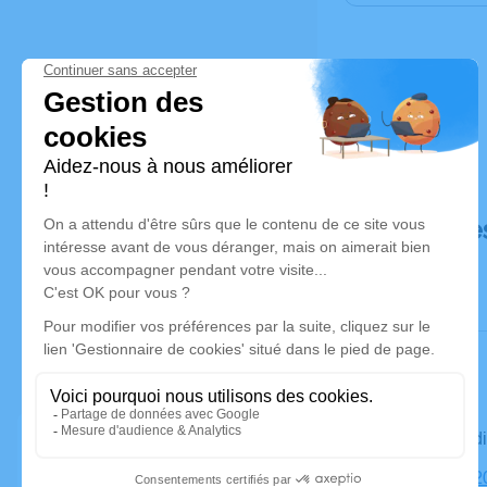
Déroulé de
Le vendred
Église, 182