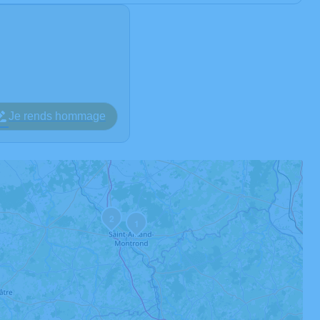
Je rends hommage
2
1