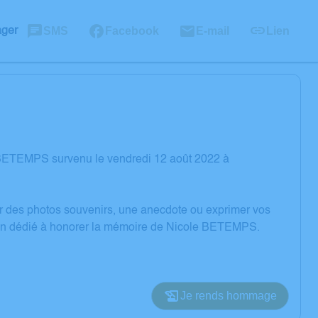
SMS
Facebook
E-mail
Lien
ager
 BETEMPS survenu le vendredi 12 août 2022 à
er des photos souvenirs, une anecdote ou exprimer vos
sion dédié à honorer la mémoire de Nicole BETEMPS.
Je rends hommage