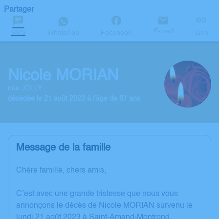
Partager
E-mail
SMS
WhatsApp
Facebook
Lien
Nicole MORIAN
née JOLLY
décédée le 21 août 2023 à l'âge de 87 ans
Message de la famille
Chère famille, chers amis,
C’est avec une grande tristesse que nous vous
annonçons le décès de Nicole MORIAN survenu le
lundi 21 août 2023 à Saint-Amand-Montrond.