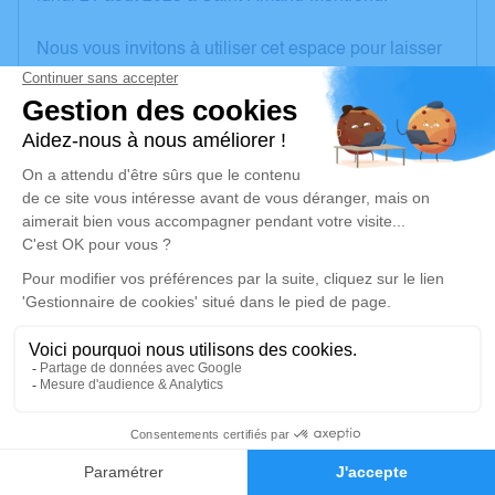
Nous vous invitons à utiliser cet espace pour laisser
vos condoléances, partager des photos souvenirs,
une anecdote ou exprimer vos pensées à travers des
poèmes ou des textes. Cet endroit est un lieu
d'expression dédié à honorer la mémoire de Nicole
MORIAN.
Un service de plantation d’arbre hommage est
disponible ici
.
Je rends hommage
Cérémonie religieuse
vendredi 25 août 2023 à 15h00
1
Église de La Celle
18200 La Celle
Faire-part
Hommages