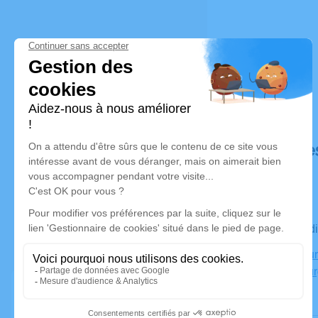
Déroulé de
Le vendred
Crématoriu
18000 Bour