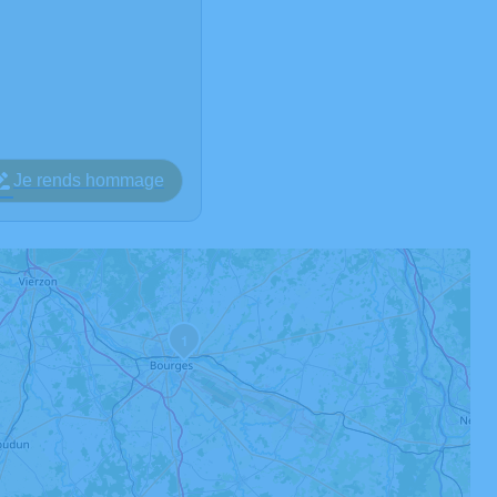
Je rends hommage
1