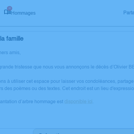
10
Hommages
Part
a famille
hers amis,
grande tristesse que nous vous annonçons le décès d’Olivier 
ons à utiliser cet espace pour laisser vos condoléances, partag
rs des poèmes ou des textes. Cet endroit est un lieu d'expres
lantation d’arbre hommage est
disponible ici
.