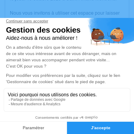
Nous vous invitons à utiliser cet espace pour laisser
vos condoléances, partager des photos souvenirs,
une anecdote ou exprimer vos pensées à travers des
poèmes ou des textes. Cet endroit est un lieu
d'expression dédié à honorer la mémoire d’Olivier
LAMOURETTE.
Un service de plantation d’arbre hommage est
disponible ici
.
Je rends hommage
Déroulé des obsèques
Repos en salon funéraire
3
Faire-part
Hommages
Du jeudi 19 octobre 2023 à 10h30 au mardi 24