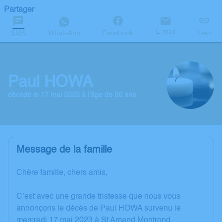
Partager
E-mail
SMS
WhatsApp
Facebook
Lien
Paul HOWA
décédé le 17 mai 2023 à l'âge de 86 ans
Message de la famille
Chère famille, chers amis,
C’est avec une grande tristesse que nous vous
annonçons le décès de Paul HOWA survenu le
mercredi 17 mai 2023 à St Amand Montrond.