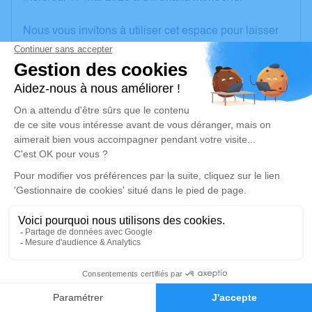
Nous vous invitons à utiliser cet espace pour laisser
vos condoléances, partager des photos souvenirs,
une anecdote ou exprimer vos pensées à travers des
poèmes ou des textes. Cet endroit est un lieu
d'expression dédié à honorer la mémoire de Paul
HOWA.
Un service de plantation d’arbre hommage est
disponible ici
.
Je rends hommage
Cérémonie civile
mardi 23 mai 2023 à 15h00
1
Cimetière d'Orval
(nouveau)
Faire-part
Hommages
18200 Orval