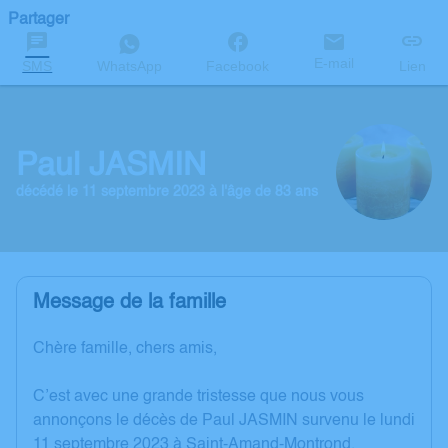
Partager
E-mail
SMS
WhatsApp
Facebook
Lien
Paul JASMIN
décédé le 11 septembre 2023 à l'âge de 83 ans
Message de la famille
Chère famille, chers amis,
C’est avec une grande tristesse que nous vous
annonçons le décès de Paul JASMIN survenu le lundi
11 septembre 2023 à Saint-Amand-Montrond.