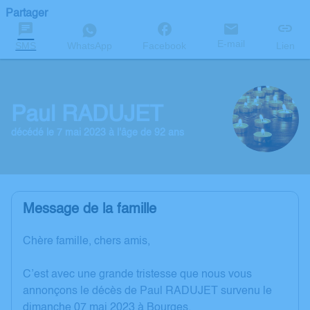
Partager
E-mail
SMS
WhatsApp
Facebook
Lien
Paul RADUJET
décédé le 7 mai 2023 à l'âge de 92 ans
Message de la famille
Chère famille, chers amis,
C’est avec une grande tristesse que nous vous
annonçons le décès de Paul RADUJET survenu le
dimanche 07 mai 2023 à Bourges.