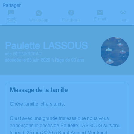
Partager
E-mail
SMS
WhatsApp
Facebook
Lien
Paulette LASSOUS
née BERNARDEAU
décédée le 25 juin 2020 à l'âge de 90 ans
Message de la famille
Chère famille, chers amis,
C’est avec une grande tristesse que nous vous
annonçons le décès de Paulette LASSOUS survenu
le jeudi 25 juin 2020 à Saint-Amand-Montrond.