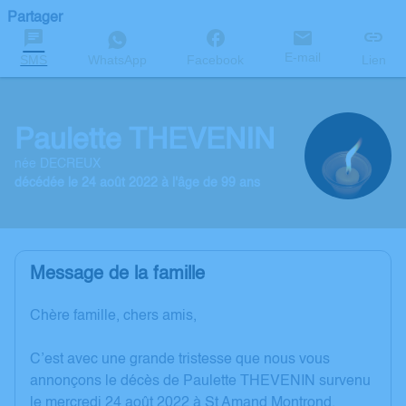
Partager
E-mail
SMS
WhatsApp
Facebook
Lien
Paulette THEVENIN
née DECREUX
décédée le 24 août 2022 à l'âge de 99 ans
Message de la famille
Chère famille, chers amis,
C’est avec une grande tristesse que nous vous
annonçons le décès de Paulette THEVENIN survenu
le mercredi 24 août 2022 à St Amand Montrond.