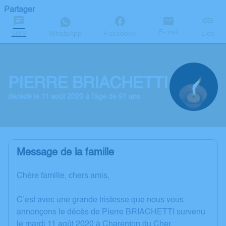
Partager
E-mail
SMS
WhatsApp
Facebook
Lien
PIERRE BRIACHETTI
décédé le 11 août 2020 à l'âge de 91 ans
Message de la famille
Chère famille, chers amis,
C’est avec une grande tristesse que nous vous
annonçons le décès de Pierre BRIACHETTI survenu
le mardi 11 août 2020 à Charenton du Cher.