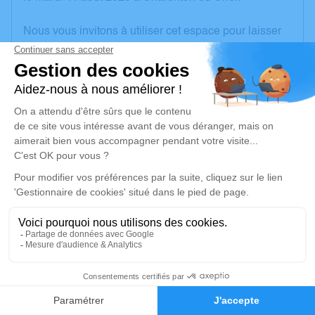
Nous vous invitons à utiliser cet espace pour laisser
vos condoléances, partager des photos souvenirs,
une anecdote ou exprimer vos pensées à travers des
poèmes ou des textes. Cet endroit est un lieu
d'expression dédié à honorer la mémoire de Pierre
BRIACHETTI.
Un service de plantation d’arbre hommage est
disponible ici
.
Je rends hommage
Cérémonie civile
lundi 17 août 2020 à 15h45
2
Crématorium de Pignoux de Bourges
Rue Martin Siemens
Faire-part
Hommages
18000 Bourges