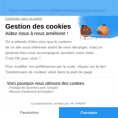
Nous vous invitons à utiliser cet espace pour laisser
vos condoléances, partager des photos souvenirs,
une anecdote ou exprimer vos pensées à travers des
poèmes ou des textes. Cet endroit est un lieu
d'expression dédié à honorer la mémoire de Pierre
THIGOULET.
Un service de plantation d’arbre hommage est
disponible ici
.
Je rends hommage
Cérémonie religieuse
jeudi 08 janvier 2026 à 10h00
Église de Chalivoy-Milon
6
Place de l'Église
Faire-part
Hommages
18130 Chalivoy-Milon