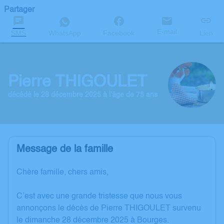
Partager
E-mail
SMS
WhatsApp
Facebook
Lien
Pierre THIGOULET
décédé le 28 décembre 2025 à l'âge de 75 ans
Message de la famille
Chère famille, chers amis,
C’est avec une grande tristesse que nous vous
annonçons le décès de Pierre THIGOULET survenu
le dimanche 28 décembre 2025 à Bourges.