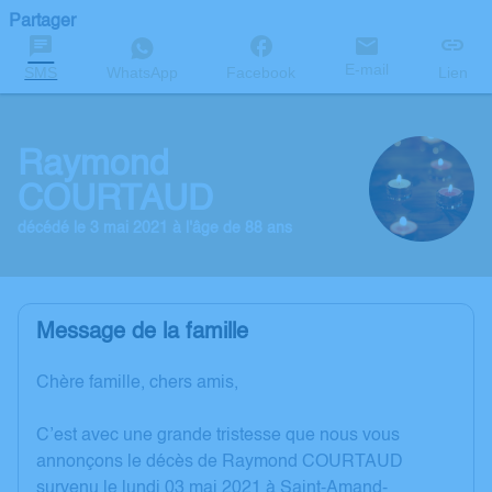
Partager
E-mail
SMS
WhatsApp
Facebook
Lien
Raymond
COURTAUD
décédé le 3 mai 2021 à l'âge de 88 ans
Message de la famille
Chère famille, chers amis,
C’est avec une grande tristesse que nous vous
annonçons le décès de Raymond COURTAUD
survenu le lundi 03 mai 2021 à Saint-Amand-