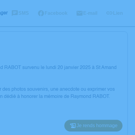
SMS
Facebook
E-mail
Lien
ager
d RABOT survenu le lundi 20 janvier 2025 à St Amand
er des photos souvenirs, une anecdote ou exprimer vos
ssion dédié à honorer la mémoire de Raymond RABOT.
Je rends hommage