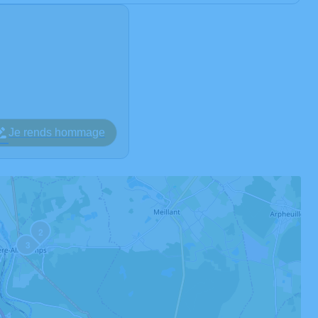
Je rends hommage
2
3