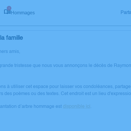
1
Hommages
Part
a famille
hers amis,
grande tristesse que nous vous annonçons le décès de Raymon
ons à utiliser cet espace pour laisser vos condoléances, partag
rs des poèmes ou des textes. Cet endroit est un lieu d'expre
lantation d’arbre hommage est
disponible ici
.