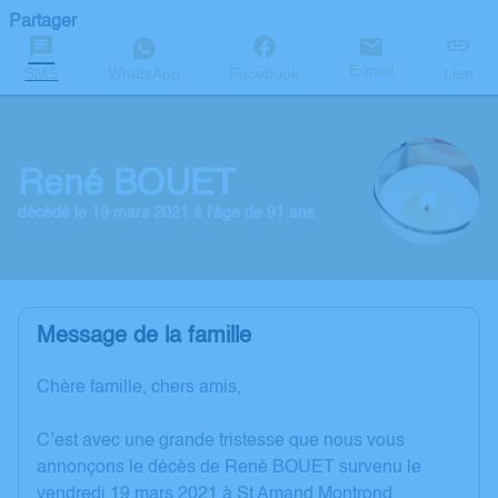
Partager
E-mail
SMS
WhatsApp
Facebook
Lien
René BOUET
décédé le 19 mars 2021 à l'âge de 91 ans
Message de la famille
Chère famille, chers amis,
C’est avec une grande tristesse que nous vous
annonçons le décès de René BOUET survenu le
vendredi 19 mars 2021 à St Amand Montrond.