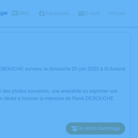
SMS
Facebook
E-mail
Lien
ager
 DEBOUCHE survenu le dimanche 25 juin 2023 à St Amand
er des photos souvenirs, une anecdote ou exprimer vos
ssion dédié à honorer la mémoire de René DEBOUCHE.
Je rends hommage