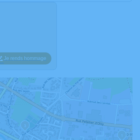
Je rends hommage
3
1