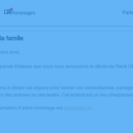
Hommages
Part
0
a famille
hers amis,
 grande tristesse que nous vous annonçons le décès de René
ons à utiliser cet espace pour laisser vos condoléances, partag
rs des poèmes ou des textes. Cet endroit est un lieu d'expre
lantation d’arbre hommage est
disponible ici
.