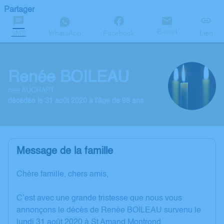
Partager
E-mail
SMS
WhatsApp
Facebook
Lien
Renée BOILEAU
née AUCHAPT
décédée le 31 août 2020 à l'âge de 98 ans
Message de la famille
Chère famille, chers amis,
C’est avec une grande tristesse que nous vous
annonçons le décès de Renée BOILEAU survenu le
lundi 31 août 2020 à St Amand Montrond.