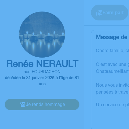
Faire-part
Message de l
Chère famille, c
Renée NERAULT
C’est avec une 
Chateaumeillant
née FOURDACHON
décédée le 31 janvier 2025 à l'âge de 81
ans
Nous vous invit
pensées à trave
Je rends hommage
Un service de p