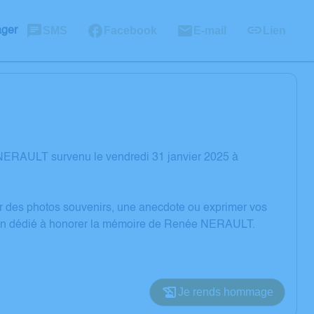
SMS
Facebook
E-mail
Lien
ager
NERAULT survenu le vendredi 31 janvier 2025 à
er des photos souvenirs, une anecdote ou exprimer vos
ssion dédié à honorer la mémoire de Renée NERAULT.
Je rends hommage