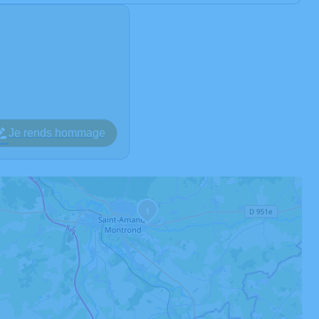
Je rends hommage
1