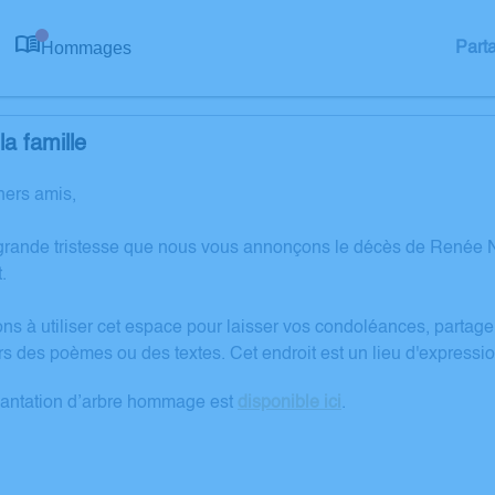
Hommages
Part
0
a famille
hers amis,
grande tristesse que nous vous annonçons le décès de Renée 
.
ons à utiliser cet espace pour laisser vos condoléances, partag
rs des poèmes ou des textes. Cet endroit est un lieu d'expre
lantation d’arbre hommage est
disponible ici
.