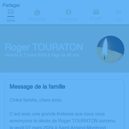
Partager
E-mail
SMS
WhatsApp
Facebook
Lien
Roger TOURATON
décédé le 7 mars 2024 à l'âge de 92 ans
Message de la famille
Chère famille, chers amis,
C’est avec une grande tristesse que nous vous
annonçons le décès de Roger TOURATON survenu
le jeudi 07 mars 2024 à Saint-Amand-Montrond.